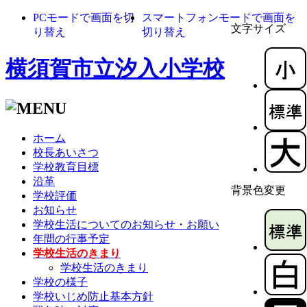
PCモードで画面を切
スマートフォンモードで画面を
文字サイズ
り替え
切り替え
横須賀市立汐入小学校
ホーム
校長あいさつ
学校教育目標
沿革
背景色変更
学校評価
お知らせ
学校生活についてのお知らせ・お願い
年間の行事予定
学校生活のきまり
学校生活のきまり
学校の様子
学校いじめ防止基本方針