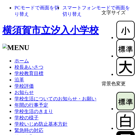
PCモードで画面を切
スマートフォンモードで画面を
文字サイズ
り替え
切り替え
横須賀市立汐入小学校
ホーム
校長あいさつ
学校教育目標
沿革
背景色変更
学校評価
お知らせ
学校生活についてのお知らせ・お願い
年間の行事予定
学校生活のきまり
学校の様子
学校いじめ防止基本方針
緊急時の対応