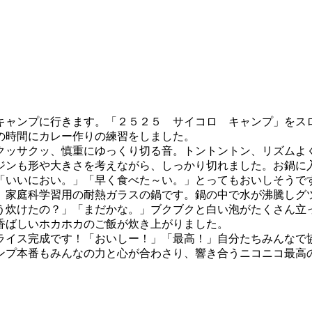
ャンプに行きます。「２５２５ サイコロ キャンプ」をス
の時間にカレー作りの練習をしました。
ッサクッ、慎重にゆっくり切る音。トントントン、リズムよ
ジンも形や大きさを考えながら、しっかり切れました。お鍋に
「いいにおい。」「早く食べた～い。」とってもおいしそうで
家庭科学習用の耐熱ガラスの鍋です。鍋の中で水が沸騰しグ
う炊けたの？」「まだかな。」ブクブクと白い泡がたくさん立
香ばしいホカホカのご飯が炊き上がりました。
イス完成です！「おいしー！」「最高！」自分たちみんなで
ンプ本番もみんなの力と心が合わさり、響き合うニコニコ最高