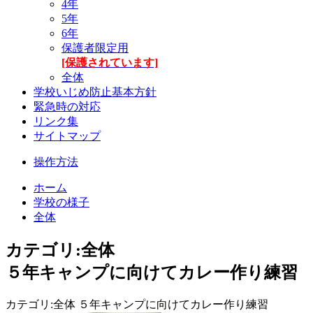
4年
5年
6年
保護者限定用
[保護されています]
全体
学校いじめ防止基本方針
緊急時の対応
リンク集
サイトマップ
操作方法
ホーム
学校の様子
全体
カテゴリ:全体
５年キャンプに向けてカレー作り練習
カテゴリ:全体 ５年キャンプに向けてカレー作り練習