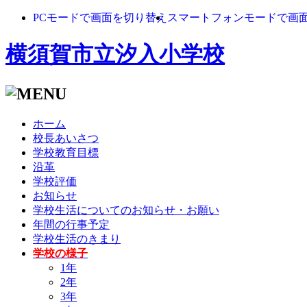
PCモードで画面を切り替え
スマートフォンモードで画
横須賀市立汐入小学校
ホーム
校長あいさつ
学校教育目標
沿革
学校評価
お知らせ
学校生活についてのお知らせ・お願い
年間の行事予定
学校生活のきまり
学校の様子
1年
2年
3年